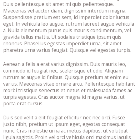
Duis pellentesque sit amet mi quis pellentesque.
Maecenas vel auctor diam, dignissim interdum magna.
Suspendisse pretium est sem, id imperdiet dolor luctus
eget. In vehicula leo augue, rutrum laoreet augue vehicula
a. Nulla elementum purus quis mauris condimentum, vel
gravida tellus mattis. Ut sodales tristique ipsum quis
rhoncus. Phasellus egestas imperdiet urna, sit amet
pharetra urna varius feugiat. Quisque vel egestas turpis.
Aenean a felis a erat varius dignissim. Duis mauris leo,
commodo id feugiat nec, scelerisque et odio. Aliquam
rutrum ac augue id finibus. Quisque pretium at enim eu
varius. Maecenas vitae ornare arcu. Pellentesque habitant
morbi tristique senectus et netus et malesuada fames ac
turpis egestas. Cras auctor magna id magna varius, ut
porta erat cursus.
Duis sed velit a elit feugiat efficitur nec nec orci. Fusce
justo nibh, pretium ut ipsum eget, egestas consequat
nunc. Cras molestie urna ac metus dapibus, ut volutpat
ligula sagittis. Proin vel orci vehicula orci maximus iaculis