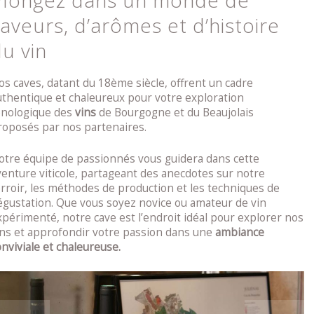
Plongez dans un monde de
aveurs, d’arômes et d’histoire
u vin
os caves, datant du 18ème siècle, offrent un cadre
uthentique et chaleureux pour votre exploration
nologique des
vins
de Bourgogne et du Beaujolais
roposés par nos partenaires.
otre équipe de passionnés vous guidera dans cette
venture viticole, partageant des anecdotes sur notre
erroir, les méthodes de production et les techniques de
égustation. Que vous soyez novice ou amateur de vin
xpérimenté, notre cave est l’endroit idéal pour explorer nos
ins et approfondir votre passion dans une
ambiance
onviviale et chaleureuse.