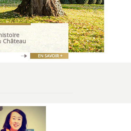
histoire
u
Château
EN SAVOIR +