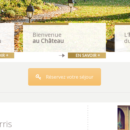
Bienvenue
L’
u
au Château
d
IR +
EN SAVOIR +
Réservez votre séjour
ris