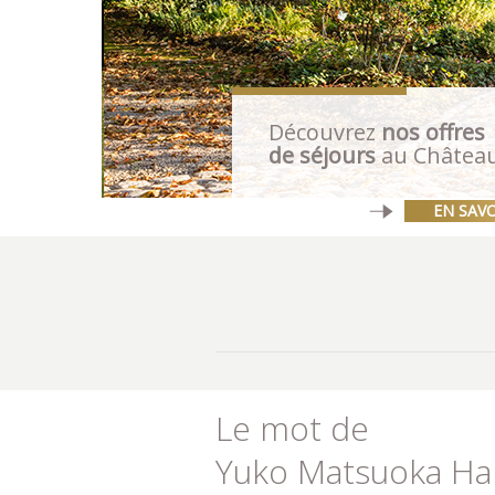
Découvrez
nos offres
de séjours
au Châtea
EN SAVO
Le mot de
Yuko Matsuoka Har