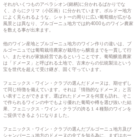
それがいくつものアペラシオン(銘柄)に分かれるばかりでな
く、さらにクリマ（小区画）に分かれています。ボルドー地方
によく見られるような、シャトーの周りに広い葡萄畑が広がる
風景とは異なり、ブルゴーニュ地方では約4000ものワイン農家
を数える事が出来ます。
他のワイン産地とブルゴーニュ地方のワイン作りの違いは、ブ
ルゴーニュでは葡萄栽培農家が栽培から醸造までを一貫して行
い、またそれが家族経営であるということです。葡萄醸造農家
は「ドメーヌ」と呼ばれる土地で、古来からの伝統製法という
宝を世代を超えて受け継ぎ、固く守っています。
フェニックス・ワイン・クラブの選んだドメーヌは、期せずし
て同じ特徴を備えています。それは「情熱的なドメーヌ」と言
い表すことができます。選ばれたドメーヌを何度も訪れ、そこ
で作られるワインの中でもより優れた葡萄や樽を選び抜いた結
果、フェニックス・ワイン・クラブの誇る１４種類のワインを
ご提供できるようになりました。
フェニックス・ワイン・クラブの選んだブルゴーニュ地方及び
シャンパーニュ地方のドメーヌの全てを知る為に、まずはホー